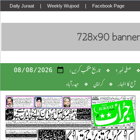
Daily Juraat
|
Weekly Wujood
|
Facebook Page
صفحہ نمبر 1
❖
: تاریخ منتخب کریں
آج کا اخبار
❖
کراچی
❖
حیدرآباد